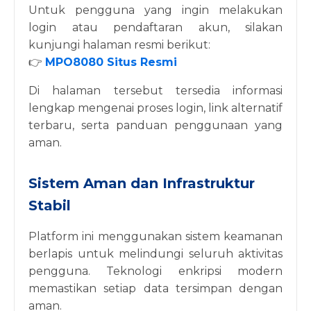
Untuk pengguna yang ingin melakukan
login atau pendaftaran akun, silakan
kunjungi halaman resmi berikut:
👉
MPO8080 Situs Resmi
Di halaman tersebut tersedia informasi
lengkap mengenai proses login, link alternatif
terbaru, serta panduan penggunaan yang
aman.
Sistem Aman dan Infrastruktur
Stabil
Platform ini menggunakan sistem keamanan
berlapis untuk melindungi seluruh aktivitas
pengguna. Teknologi enkripsi modern
memastikan setiap data tersimpan dengan
aman.