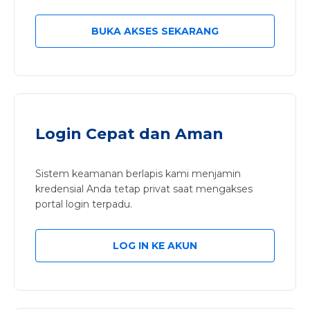
BUKA AKSES SEKARANG
Login Cepat dan Aman
Sistem keamanan berlapis kami menjamin
kredensial Anda tetap privat saat mengakses
portal login terpadu.
LOG IN KE AKUN