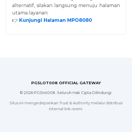
alternatif, silakan langsung menuju halaman
utama layanan:
👉
Kunjungi Halaman MPO8080
PGSLOT008 OFFICIAL GATEWAY
© 2026 PGSlot008. Seluruh Hak Cipta Dilindungi.
Situs ini mengedepankan Trust & Authority melalui distribusi
internal link resmi.