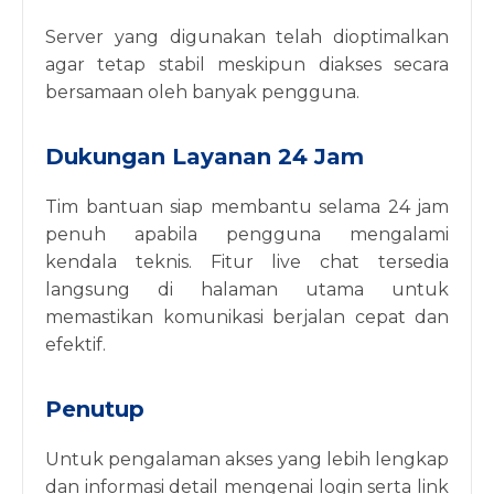
Server yang digunakan telah dioptimalkan
agar tetap stabil meskipun diakses secara
bersamaan oleh banyak pengguna.
Dukungan Layanan 24 Jam
Tim bantuan siap membantu selama 24 jam
penuh apabila pengguna mengalami
kendala teknis. Fitur live chat tersedia
langsung di halaman utama untuk
memastikan komunikasi berjalan cepat dan
efektif.
Penutup
Untuk pengalaman akses yang lebih lengkap
dan informasi detail mengenai login serta link